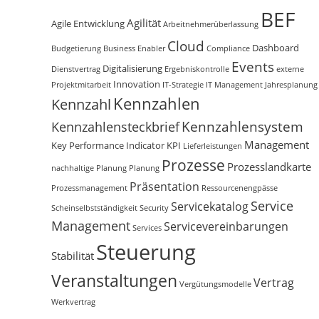
BEF
Agilität
Agile Entwicklung
Arbeitnehmerüberlassung
Cloud
Dashboard
Budgetierung
Business Enabler
Compliance
Events
Digitalisierung
Dienstvertrag
Ergebniskontrolle
externe
Innovation
Projektmitarbeit
IT-Strategie
IT Management
Jahresplanung
Kennzahlen
Kennzahl
Kennzahlensystem
Kennzahlensteckbrief
Management
Key Performance Indicator
KPI
Lieferleistungen
Prozesse
Prozesslandkarte
nachhaltige Planung
Planung
Präsentation
Prozessmanagement
Ressourcenengpässe
Service
Servicekatalog
Scheinselbstständigkeit
Security
Management
Servicevereinbarungen
Services
Steuerung
Stabilität
Veranstaltungen
Vertrag
Vergütungsmodelle
Werkvertrag