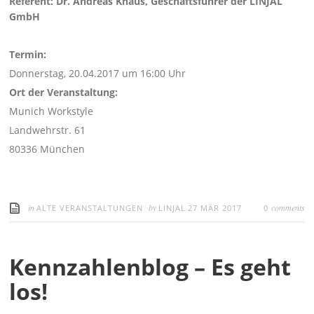
Referent: Dr. Andreas Knaus, Geschäftsführer der LINJAL
GmbH
Termin:
Donnerstag, 20.04.2017 um 16:00 Uhr
Ort der Veranstaltung:
Munich Workstyle
Landwehrstr. 61
80336 München
in
by
comments
ALTE VERANSTALTUNGEN
LINJAL
27 MÄR 2017
0
Kennzahlenblog – Es geht
los!