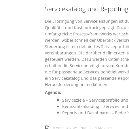
Servicekatalog und Reporting
Die Erbringung von Serviceleistungen ist 
Qualitäts- und Kostendruck geprägt. Daz
umfangreiche Prozess-frameworks wertschö
werden, wobei schnell der Überblick verlo
Steuerung ist ein definiertes Serviceportfo
vereinbarungen. Die darüber definier-te
gesteuert werden. Dazu werden unter-schi
erhalten die Servicebeteiligten, vom Kun-d
die für passgenaue Services benötigt wer-d
ein Servicekatalog und das passende Repor
Herausforderung helfen können.
Agenda:
Serviceziele – Serviceportfolio un
Kennzahlenkatalog – Services und 
Reports und Dashboards – Bedarfs
in
by
WEBLOG
LINJAL
22 MÄR 2018