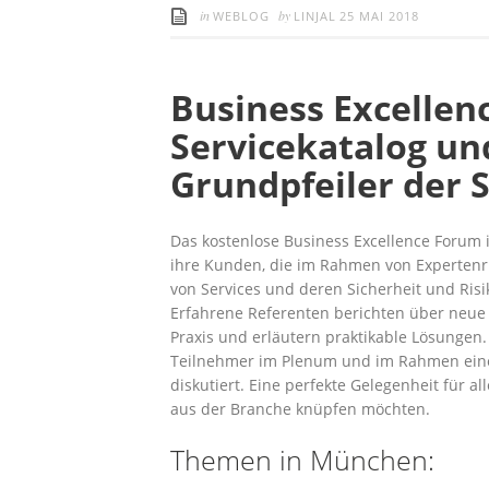
in
by
WEBLOG
LINJAL
25 MAI 2018
Business Excellen
Servicekatalog un
Grundpfeiler der 
Das kostenlose Business Excellence Forum i
ihre Kunden, die im Rahmen von Experten
von Services und deren Sicherheit und Ris
Erfahrene Referenten berichten über neue 
Praxis und er­läutern praktikable Lösungen
Teilnehmer im Ple­num und im Rahmen eine
diskutiert. Eine perfekte Gelegenheit für a
aus der Branche knüpfen möchten.
Themen in München: