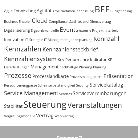
BEF
Agilität
Agile Entwicklung
Arbeitnehmerüberlassung
Budgetierung
Cloud
Dashboard
Business Enabler
Compliance
Dienstvertrag
Events
Digitalisierung
Ergebniskontrolle
externe Projektmitarbeit
Kennzahl
Innovation
IT-Strategie
IT Management
Jahresplanung
Kennzahlen
Kennzahlensteckbrief
Kennzahlensystem
Key Performance Indicator
KPI
Management
Lieferleistungen
nachhaltige Planung
Planung
Prozesse
Präsentation
Prozesslandkarte
Prozessmanagement
Servicekatalog
Ressourcenengpässe
Scheinselbstständigkeit
Security
Service Management
Servicevereinbarungen
Services
Steuerung
Veranstaltungen
Stabilität
Vertrag
Vergütungsmodelle
Werkvertrag