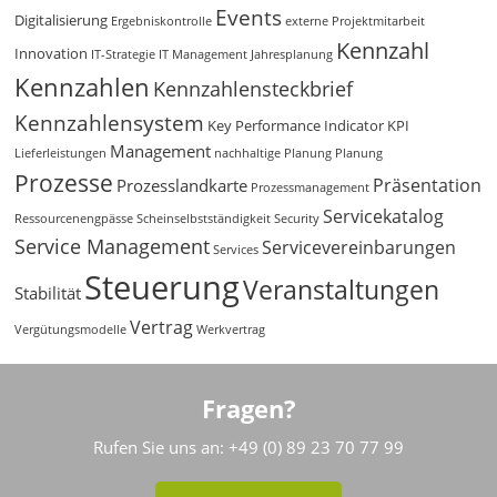
Events
Digitalisierung
Ergebniskontrolle
externe Projektmitarbeit
Kennzahl
Innovation
IT-Strategie
IT Management
Jahresplanung
Kennzahlen
Kennzahlensteckbrief
Kennzahlensystem
Key Performance Indicator
KPI
Management
Lieferleistungen
nachhaltige Planung
Planung
Prozesse
Präsentation
Prozesslandkarte
Prozessmanagement
Servicekatalog
Ressourcenengpässe
Scheinselbstständigkeit
Security
Service Management
Servicevereinbarungen
Services
Steuerung
Veranstaltungen
Stabilität
Vertrag
Vergütungsmodelle
Werkvertrag
Fragen?
Rufen Sie uns an: +49 (0) 89 23 70 77 99