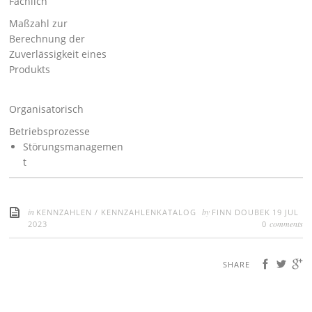
Fachlich
Maßzahl zur
Berechnung der
Zuverlässigkeit eines
Produkts
Organisatorisch
Betriebsprozesse
Störungsmanagemen
t
in
by
KENNZAHLEN
/
KENNZAHLENKATALOG
FINN DOUBEK
19 JUL
comments
2023
0
SHARE