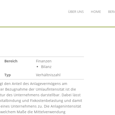
ÜBER UNS
HOME
BER
Bereich
Finanzen
Bilanz
Typ
Verhältniszahl
eigt den Anteil des Anlagevermögens am
r Bezugnahme der Umlaufintensität ist die
ur des Unternehmens darstellbar. Dabei lässt
apitalbindung und Fixkostenbelastung und damit
tät eines Unternehmens zu. Die Anlagenintensität
n welchem Maße die Mittelverwendung