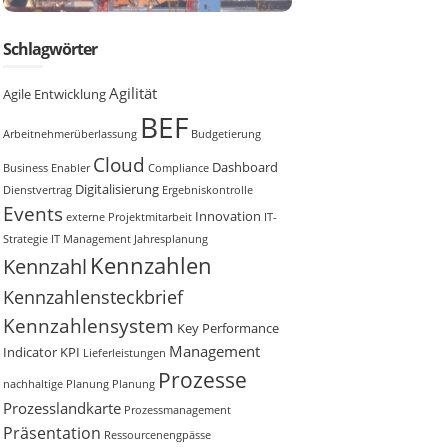
Schlagwörter
Agilität
Agile Entwicklung
BEF
Arbeitnehmerüberlassung
Budgetierung
Cloud
Dashboard
Business Enabler
Compliance
Digitalisierung
Dienstvertrag
Ergebniskontrolle
Events
Innovation
externe Projektmitarbeit
IT-
Strategie
IT Management
Jahresplanung
Kennzahlen
Kennzahl
Kennzahlensteckbrief
Kennzahlensystem
Key Performance
Management
Indicator
KPI
Lieferleistungen
Prozesse
nachhaltige Planung
Planung
Prozesslandkarte
Prozessmanagement
Präsentation
Ressourcenengpässe