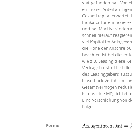
stattgefunden hat. Von e
ein hoher Anteil an Eige
Gesamtkapital erwartet. I
Indikator für ein höheres
und bei Marktveränderu
schnell hierauf reagieren
viel Kapital im Anlageve
die Höhe der Abschreibun
beachten ist bei dieser
wie z.B. Leasing diese K
Vertragskonstrukt ist di
des Leasinggebers auszuw
lease-back-Verfahren so
Gesamtvermögen reduzie
ist das eine Möglichkeit
Eine Verschiebung von de
Folge
Formel