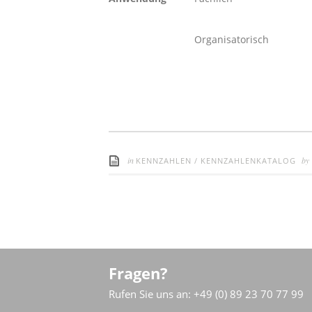
Organisatorisch
in
by
KENNZAHLEN
/
KENNZAHLENKATALOG
Fragen?
Rufen Sie uns an: +49 (0) 89 23 70 77 99