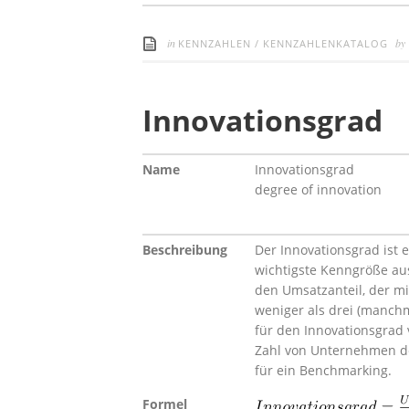
in
by
KENNZAHLEN
/
KENNZAHLENKATALOG
Innovationsgrad
Name
Innovationsgrad
degree of innovation
Beschreibung
Der Innovationsgrad ist e
wichtigs­te Kenngröße a
den Um­satzanteil, der 
weniger als drei (manchma
für den Inno­vationsgrad
Zahl von Unter­nehmen de
für ein Bench­marking.
Formel