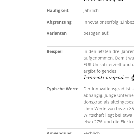
Häufigkeit
Jährlich
Abgrenzung
Innovationserfolg (Einbe
Varianten
bezogen auf:
Beispiel
In den letzten drei Jahre
aufgenommen. Damit wur
EUR Umsatz erzielt und 
ergibt fol­gendes:
Typische Werte
Der Innovationsgrad ist
abhängig. Junge Unterne
tionsgrad als alteinges
chen Werte von bis zu 8
Wirtschaft liegt bei et
etwa 27% und die Elektro
Anwendung
Fachlich